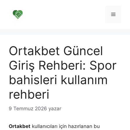
İçeriğe
atla
Menü
Ortakbet Güncel
Giriş Rehberi: Spor
bahisleri kullanım
rehberi
9 Temmuz 2026
yazar
Ortakbet
kullanıcıları için hazırlanan bu