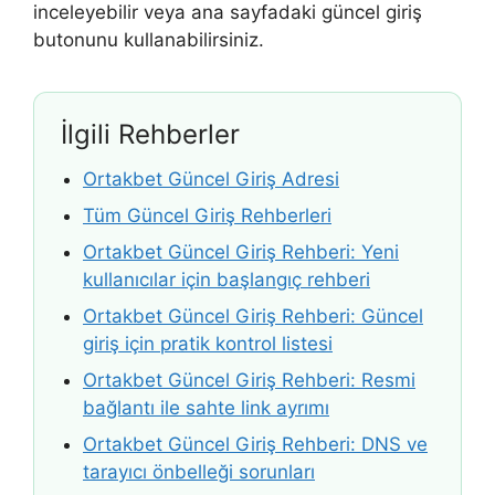
inceleyebilir veya ana sayfadaki güncel giriş
butonunu kullanabilirsiniz.
İlgili Rehberler
Ortakbet Güncel Giriş Adresi
Tüm Güncel Giriş Rehberleri
Ortakbet Güncel Giriş Rehberi: Yeni
kullanıcılar için başlangıç rehberi
Ortakbet Güncel Giriş Rehberi: Güncel
giriş için pratik kontrol listesi
Ortakbet Güncel Giriş Rehberi: Resmi
bağlantı ile sahte link ayrımı
Ortakbet Güncel Giriş Rehberi: DNS ve
tarayıcı önbelleği sorunları