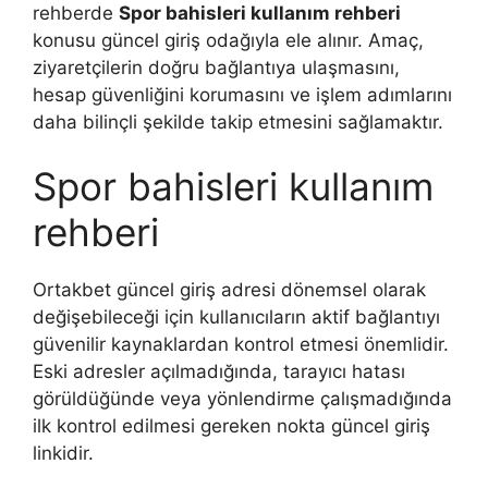
rehberde
Spor bahisleri kullanım rehberi
konusu güncel giriş odağıyla ele alınır. Amaç,
ziyaretçilerin doğru bağlantıya ulaşmasını,
hesap güvenliğini korumasını ve işlem adımlarını
daha bilinçli şekilde takip etmesini sağlamaktır.
Spor bahisleri kullanım
rehberi
Ortakbet güncel giriş adresi dönemsel olarak
değişebileceği için kullanıcıların aktif bağlantıyı
güvenilir kaynaklardan kontrol etmesi önemlidir.
Eski adresler açılmadığında, tarayıcı hatası
görüldüğünde veya yönlendirme çalışmadığında
ilk kontrol edilmesi gereken nokta güncel giriş
linkidir.