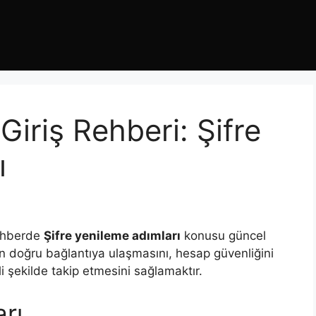
iriş Rehberi: Şifre
ı
rehberde
Şifre yenileme adımları
konusu güncel
erin doğru bağlantıya ulaşmasını, hesap güvenliğini
i şekilde takip etmesini sağlamaktır.
rı