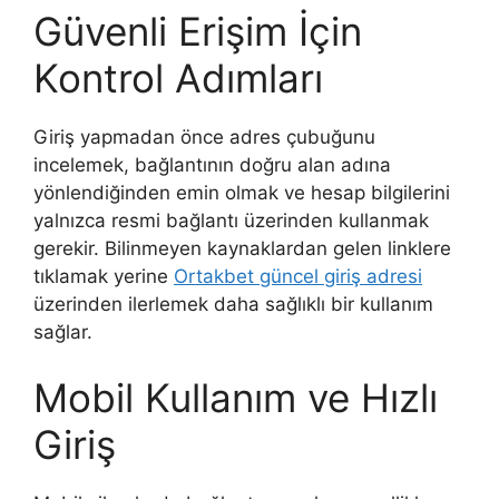
Güvenli Erişim İçin
Kontrol Adımları
Giriş yapmadan önce adres çubuğunu
incelemek, bağlantının doğru alan adına
yönlendiğinden emin olmak ve hesap bilgilerini
yalnızca resmi bağlantı üzerinden kullanmak
gerekir. Bilinmeyen kaynaklardan gelen linklere
tıklamak yerine
Ortakbet güncel giriş adresi
üzerinden ilerlemek daha sağlıklı bir kullanım
sağlar.
Mobil Kullanım ve Hızlı
Giriş