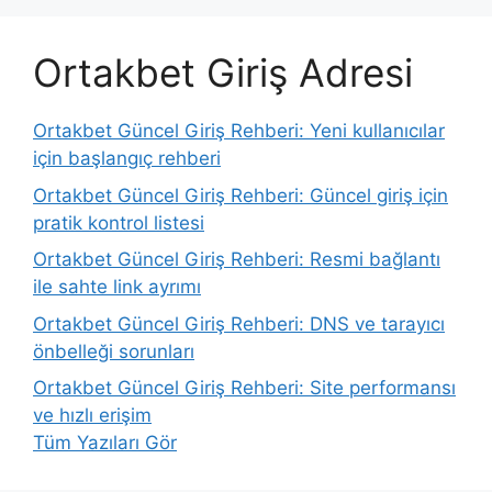
Ortakbet Giriş Adresi
Ortakbet Güncel Giriş Rehberi: Yeni kullanıcılar
için başlangıç rehberi
Ortakbet Güncel Giriş Rehberi: Güncel giriş için
pratik kontrol listesi
Ortakbet Güncel Giriş Rehberi: Resmi bağlantı
ile sahte link ayrımı
Ortakbet Güncel Giriş Rehberi: DNS ve tarayıcı
önbelleği sorunları
Ortakbet Güncel Giriş Rehberi: Site performansı
ve hızlı erişim
Tüm Yazıları Gör