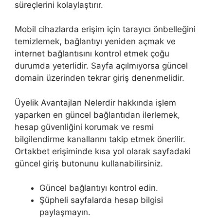
süreçlerini kolaylaştırır.
Mobil cihazlarda erişim için tarayıcı önbelleğini
temizlemek, bağlantıyı yeniden açmak ve
internet bağlantısını kontrol etmek çoğu
durumda yeterlidir. Sayfa açılmıyorsa güncel
domain üzerinden tekrar giriş denenmelidir.
Üyelik Avantajları Nelerdir hakkında işlem
yaparken en güncel bağlantıdan ilerlemek,
hesap güvenliğini korumak ve resmi
bilgilendirme kanallarını takip etmek önerilir.
Ortakbet erişiminde kısa yol olarak sayfadaki
güncel giriş butonunu kullanabilirsiniz.
Güncel bağlantıyı kontrol edin.
Şüpheli sayfalarda hesap bilgisi
paylaşmayın.