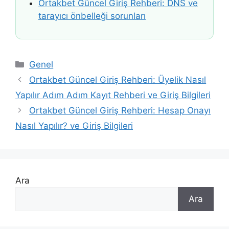
Ortakbet Güncel Giriş Rehberi: DNS ve
tarayıcı önbelleği sorunları
K
Genel
a
Ortakbet Güncel Giriş Rehberi: Üyelik Nasıl
t
Yapılır Adım Adım Kayıt Rehberi ve Giriş Bilgileri
e
Ortakbet Güncel Giriş Rehberi: Hesap Onayı
g
Nasıl Yapılır? ve Giriş Bilgileri
o
r
i
l
e
Ara
r
Ara