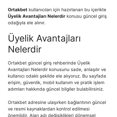
Ortakbet
kullanıcıları için hazırlanan bu içerikte
Üyelik Avantajları Nelerdir
konusu güncel giriş
odağıyla ele alınır.
Üyelik Avantajları
Nelerdir
Ortakbet güncel giriş rehberinde Üyelik
Avantajları Nelerdir konusunu sade, anlaşılır ve
kullanıcı odaklı şekilde ele alıyoruz. Bu sayfada
erişim, güvenlik, mobil kullanım ve pratik işlem
adımları hakkında güncel bilgiler bulabilirsiniz.
Ortakbet adresine ulaşırken bağlantının güncel
ve resmi kaynaklardan kontrol edilmesi
önemlidir. Alan adı değişiklikleri dönemsel