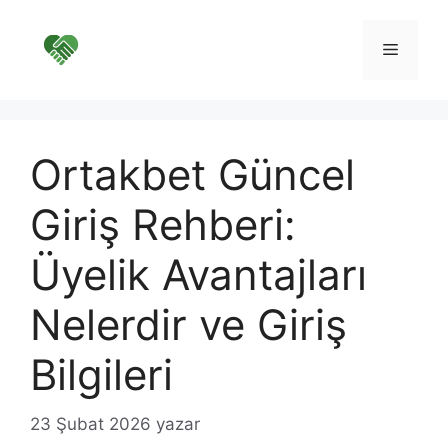
İçeriğe
atla
Menü
Ortakbet Güncel
Giriş Rehberi:
Üyelik Avantajları
Nelerdir ve Giriş
Bilgileri
23 Şubat 2026
yazar