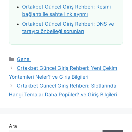
Ortakbet Güncel Giriş Rehberi: Resmi
bağlantı ile sahte link ayrımı
Ortakbet Güncel Giriş Rehberi: DNS ve
tarayıcı önbelleği sorunları
K
Genel
a
Ortakbet Güncel Giriş Rehberi: Yeni Çekim
t
Yöntemleri Neler? ve Giriş Bilgileri
e
Ortakbet Güncel Giriş Rehberi: Slotlarında
g
Hangi Temalar Daha Popüler? ve Giriş Bilgileri
o
r
i
l
e
Ara
r