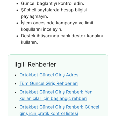
Güncel bağlantıyı kontrol edin.
Şüpheli sayfalarda hesap bilgisi
paylaşmayın.
İşlem öncesinde kampanya ve limit
koşullarını inceleyin.
Destek ihtiyacında canlı destek kanalını
kullanın.
İlgili Rehberler
Ortakbet Güncel Giriş Adresi
Tüm Güncel Giriş Rehberleri
Ortakbet Güncel Giriş Rehberi: Yeni
kullanıcılar için başlangıç rehberi
Ortakbet Güncel Giriş Rehberi: Güncel
giriş için pratik kontrol listesi