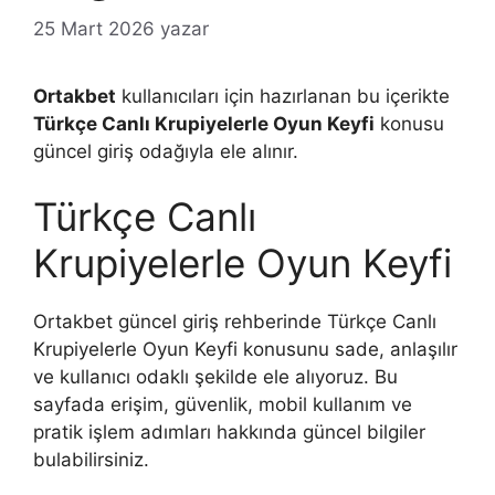
25 Mart 2026
yazar
Ortakbet
kullanıcıları için hazırlanan bu içerikte
Türkçe Canlı Krupiyelerle Oyun Keyfi
konusu
güncel giriş odağıyla ele alınır.
Türkçe Canlı
Krupiyelerle Oyun Keyfi
Ortakbet güncel giriş rehberinde Türkçe Canlı
Krupiyelerle Oyun Keyfi konusunu sade, anlaşılır
ve kullanıcı odaklı şekilde ele alıyoruz. Bu
sayfada erişim, güvenlik, mobil kullanım ve
pratik işlem adımları hakkında güncel bilgiler
bulabilirsiniz.