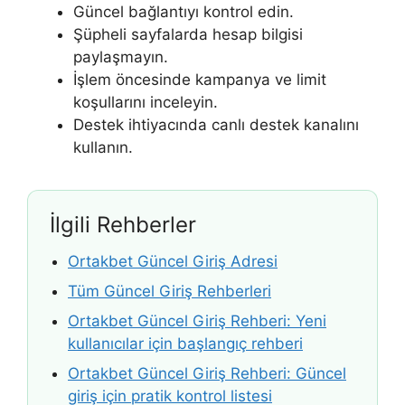
Güncel bağlantıyı kontrol edin.
Şüpheli sayfalarda hesap bilgisi
paylaşmayın.
İşlem öncesinde kampanya ve limit
koşullarını inceleyin.
Destek ihtiyacında canlı destek kanalını
kullanın.
İlgili Rehberler
Ortakbet Güncel Giriş Adresi
Tüm Güncel Giriş Rehberleri
Ortakbet Güncel Giriş Rehberi: Yeni
kullanıcılar için başlangıç rehberi
Ortakbet Güncel Giriş Rehberi: Güncel
giriş için pratik kontrol listesi