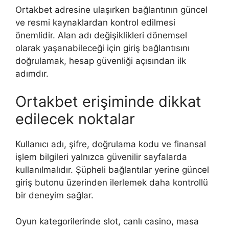
Ortakbet adresine ulaşırken bağlantının güncel
ve resmi kaynaklardan kontrol edilmesi
önemlidir. Alan adı değişiklikleri dönemsel
olarak yaşanabileceği için giriş bağlantısını
doğrulamak, hesap güvenliği açısından ilk
adımdır.
Ortakbet erişiminde dikkat
edilecek noktalar
Kullanıcı adı, şifre, doğrulama kodu ve finansal
işlem bilgileri yalnızca güvenilir sayfalarda
kullanılmalıdır. Şüpheli bağlantılar yerine güncel
giriş butonu üzerinden ilerlemek daha kontrollü
bir deneyim sağlar.
Oyun kategorilerinde slot, canlı casino, masa