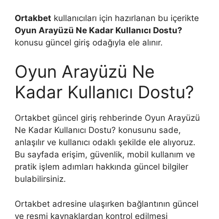
Ortakbet
kullanıcıları için hazırlanan bu içerikte
Oyun Arayüzü Ne Kadar Kullanıcı Dostu?
konusu güncel giriş odağıyla ele alınır.
Oyun Arayüzü Ne
Kadar Kullanıcı Dostu?
Ortakbet güncel giriş rehberinde Oyun Arayüzü
Ne Kadar Kullanıcı Dostu? konusunu sade,
anlaşılır ve kullanıcı odaklı şekilde ele alıyoruz.
Bu sayfada erişim, güvenlik, mobil kullanım ve
pratik işlem adımları hakkında güncel bilgiler
bulabilirsiniz.
Ortakbet adresine ulaşırken bağlantının güncel
ve resmi kaynaklardan kontrol edilmesi