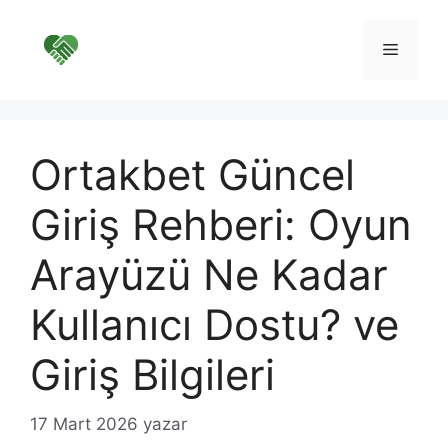
İçeriğe
atla
Menü
Ortakbet Güncel
Giriş Rehberi: Oyun
Arayüzü Ne Kadar
Kullanıcı Dostu? ve
Giriş Bilgileri
17 Mart 2026
yazar