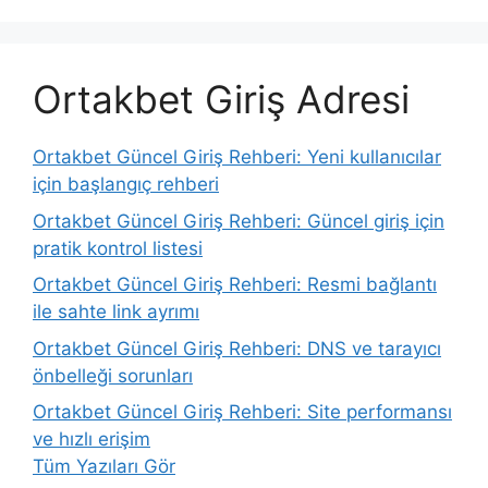
Ortakbet Giriş Adresi
Ortakbet Güncel Giriş Rehberi: Yeni kullanıcılar
için başlangıç rehberi
Ortakbet Güncel Giriş Rehberi: Güncel giriş için
pratik kontrol listesi
Ortakbet Güncel Giriş Rehberi: Resmi bağlantı
ile sahte link ayrımı
Ortakbet Güncel Giriş Rehberi: DNS ve tarayıcı
önbelleği sorunları
Ortakbet Güncel Giriş Rehberi: Site performansı
ve hızlı erişim
Tüm Yazıları Gör