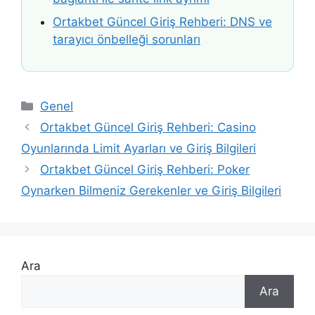
Ortakbet Güncel Giriş Rehberi: DNS ve
tarayıcı önbelleği sorunları
K
Genel
a
Ortakbet Güncel Giriş Rehberi: Casino
t
Oyunlarında Limit Ayarları ve Giriş Bilgileri
e
Ortakbet Güncel Giriş Rehberi: Poker
g
Oynarken Bilmeniz Gerekenler ve Giriş Bilgileri
o
r
i
l
e
Ara
r
Ara