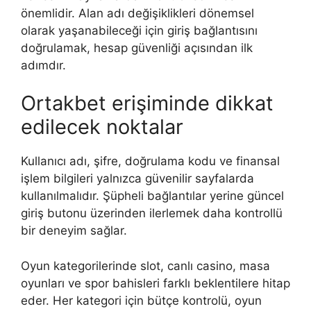
önemlidir. Alan adı değişiklikleri dönemsel
olarak yaşanabileceği için giriş bağlantısını
doğrulamak, hesap güvenliği açısından ilk
adımdır.
Ortakbet erişiminde dikkat
edilecek noktalar
Kullanıcı adı, şifre, doğrulama kodu ve finansal
işlem bilgileri yalnızca güvenilir sayfalarda
kullanılmalıdır. Şüpheli bağlantılar yerine güncel
giriş butonu üzerinden ilerlemek daha kontrollü
bir deneyim sağlar.
Oyun kategorilerinde slot, canlı casino, masa
oyunları ve spor bahisleri farklı beklentilere hitap
eder. Her kategori için bütçe kontrolü, oyun