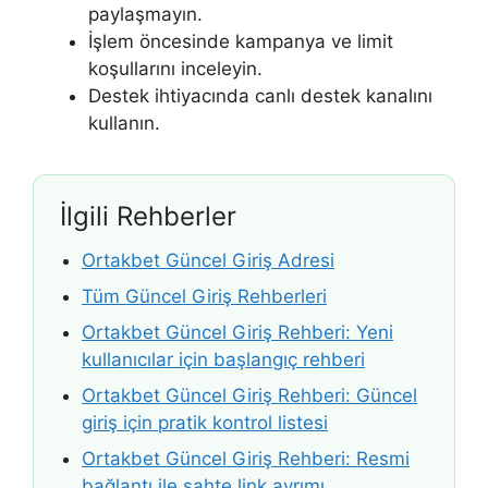
paylaşmayın.
İşlem öncesinde kampanya ve limit
koşullarını inceleyin.
Destek ihtiyacında canlı destek kanalını
kullanın.
İlgili Rehberler
Ortakbet Güncel Giriş Adresi
Tüm Güncel Giriş Rehberleri
Ortakbet Güncel Giriş Rehberi: Yeni
kullanıcılar için başlangıç rehberi
Ortakbet Güncel Giriş Rehberi: Güncel
giriş için pratik kontrol listesi
Ortakbet Güncel Giriş Rehberi: Resmi
bağlantı ile sahte link ayrımı