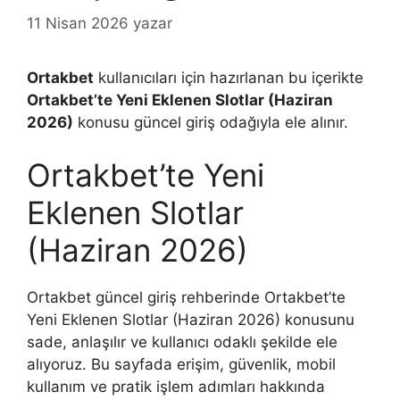
11 Nisan 2026
yazar
Ortakbet
kullanıcıları için hazırlanan bu içerikte
Ortakbet’te Yeni Eklenen Slotlar (Haziran
2026)
konusu güncel giriş odağıyla ele alınır.
Ortakbet’te Yeni
Eklenen Slotlar
(Haziran 2026)
Ortakbet güncel giriş rehberinde Ortakbet’te
Yeni Eklenen Slotlar (Haziran 2026) konusunu
sade, anlaşılır ve kullanıcı odaklı şekilde ele
alıyoruz. Bu sayfada erişim, güvenlik, mobil
kullanım ve pratik işlem adımları hakkında