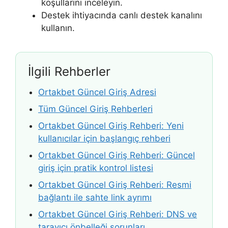
koşullarını inceleyin.
Destek ihtiyacında canlı destek kanalını
kullanın.
İlgili Rehberler
Ortakbet Güncel Giriş Adresi
Tüm Güncel Giriş Rehberleri
Ortakbet Güncel Giriş Rehberi: Yeni
kullanıcılar için başlangıç rehberi
Ortakbet Güncel Giriş Rehberi: Güncel
giriş için pratik kontrol listesi
Ortakbet Güncel Giriş Rehberi: Resmi
bağlantı ile sahte link ayrımı
Ortakbet Güncel Giriş Rehberi: DNS ve
tarayıcı önbelleği sorunları