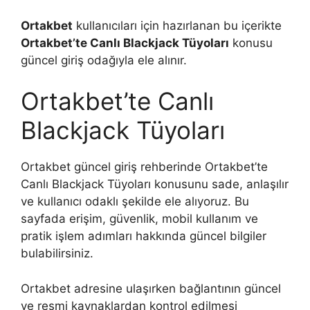
Ortakbet
kullanıcıları için hazırlanan bu içerikte
Ortakbet’te Canlı Blackjack Tüyoları
konusu
güncel giriş odağıyla ele alınır.
Ortakbet’te Canlı
Blackjack Tüyoları
Ortakbet güncel giriş rehberinde Ortakbet’te
Canlı Blackjack Tüyoları konusunu sade, anlaşılır
ve kullanıcı odaklı şekilde ele alıyoruz. Bu
sayfada erişim, güvenlik, mobil kullanım ve
pratik işlem adımları hakkında güncel bilgiler
bulabilirsiniz.
Ortakbet adresine ulaşırken bağlantının güncel
ve resmi kaynaklardan kontrol edilmesi