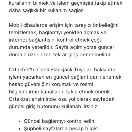
kurallarını bilmek ve işlem geçmişini takip etmek
daha sağlıklı bir kullanım sağlar.
Mobil cihazlarda erişim için tarayıcı önbelleğini
temizlemek, bağlantıyı yeniden açmak ve
internet bağlantısını kontrol etmek çoğu
durumda yeterlidir. Sayfa açılmıyorsa güncel
domain üzerinden tekrar giriş denenmelidir.
Ortakbet’te Canlı Blackjack Tüyoları hakkında
işlem yaparken en güncel bağlantıdan ilerlemek,
hesap güvenliğini korumak ve resmi
bilgilendirme kanallarını takip etmek önerilir.
Ortakbet erişiminde kısa yol olarak sayfadaki
güncel giriş butonunu kullanabilirsiniz.
Güncel bağlantıyı kontrol edin.
Şüpheli sayfalarda hesap bilgisi