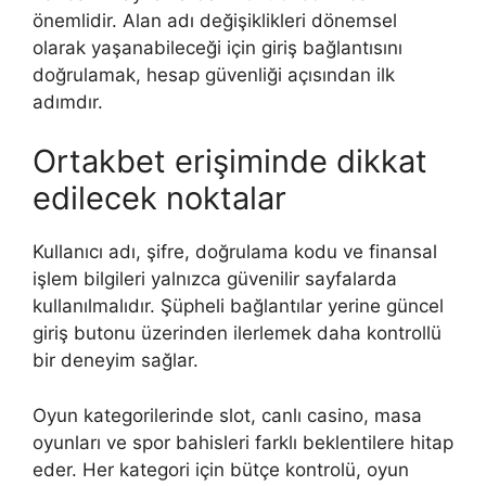
önemlidir. Alan adı değişiklikleri dönemsel
olarak yaşanabileceği için giriş bağlantısını
doğrulamak, hesap güvenliği açısından ilk
adımdır.
Ortakbet erişiminde dikkat
edilecek noktalar
Kullanıcı adı, şifre, doğrulama kodu ve finansal
işlem bilgileri yalnızca güvenilir sayfalarda
kullanılmalıdır. Şüpheli bağlantılar yerine güncel
giriş butonu üzerinden ilerlemek daha kontrollü
bir deneyim sağlar.
Oyun kategorilerinde slot, canlı casino, masa
oyunları ve spor bahisleri farklı beklentilere hitap
eder. Her kategori için bütçe kontrolü, oyun