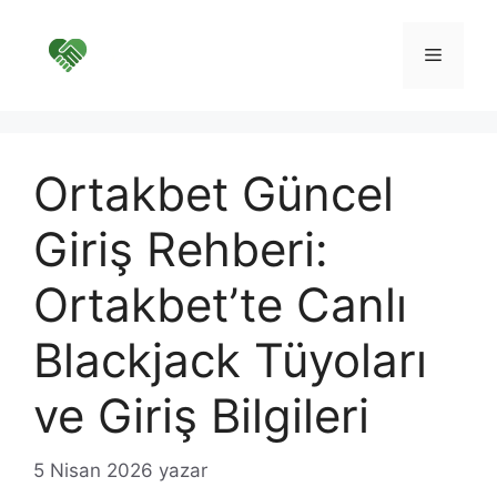
İçeriğe
atla
Menü
Ortakbet Güncel
Giriş Rehberi:
Ortakbet’te Canlı
Blackjack Tüyoları
ve Giriş Bilgileri
5 Nisan 2026
yazar