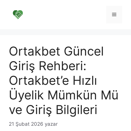
İçeriğe
atla
Menü
Ortakbet Güncel
Giriş Rehberi:
Ortakbet’e Hızlı
Üyelik Mümkün Mü
ve Giriş Bilgileri
21 Şubat 2026
yazar