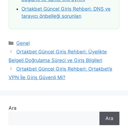
Ortakbet Güncel Giriş Rehberi: DNS ve
tarayıcı önbelleği sorunları
K
Genel
a
Ortakbet Güncel Giriş Rehberi: Üyelikte
t
Belgeli Doğrulama Süreci ve Giriş Bilgileri
e
Ortakbet Güncel Giriş Rehberi: Ortakbet’e
g
VPN İle Giriş Güvenli Mi?
o
r
i
l
e
Ara
r
Ara