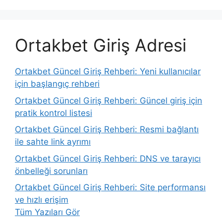
Ortakbet Giriş Adresi
Ortakbet Güncel Giriş Rehberi: Yeni kullanıcılar
için başlangıç rehberi
Ortakbet Güncel Giriş Rehberi: Güncel giriş için
pratik kontrol listesi
Ortakbet Güncel Giriş Rehberi: Resmi bağlantı
ile sahte link ayrımı
Ortakbet Güncel Giriş Rehberi: DNS ve tarayıcı
önbelleği sorunları
Ortakbet Güncel Giriş Rehberi: Site performansı
ve hızlı erişim
Tüm Yazıları Gör