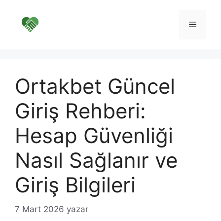
İçeriğe
atla
Menü
Ortakbet Güncel
Giriş Rehberi:
Hesap Güvenliği
Nasıl Sağlanır ve
Giriş Bilgileri
7 Mart 2026
yazar