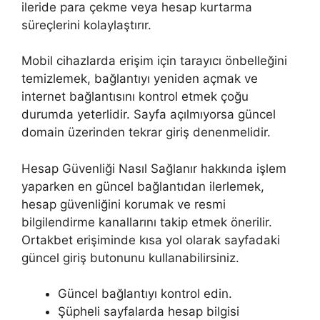
ileride para çekme veya hesap kurtarma
süreçlerini kolaylaştırır.
Mobil cihazlarda erişim için tarayıcı önbelleğini
temizlemek, bağlantıyı yeniden açmak ve
internet bağlantısını kontrol etmek çoğu
durumda yeterlidir. Sayfa açılmıyorsa güncel
domain üzerinden tekrar giriş denenmelidir.
Hesap Güvenliği Nasıl Sağlanır hakkında işlem
yaparken en güncel bağlantıdan ilerlemek,
hesap güvenliğini korumak ve resmi
bilgilendirme kanallarını takip etmek önerilir.
Ortakbet erişiminde kısa yol olarak sayfadaki
güncel giriş butonunu kullanabilirsiniz.
Güncel bağlantıyı kontrol edin.
Şüpheli sayfalarda hesap bilgisi