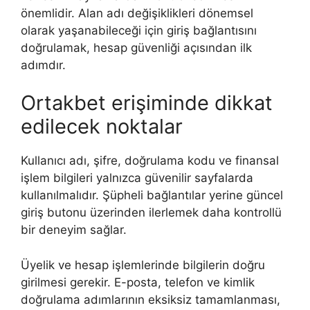
önemlidir. Alan adı değişiklikleri dönemsel
olarak yaşanabileceği için giriş bağlantısını
doğrulamak, hesap güvenliği açısından ilk
adımdır.
Ortakbet erişiminde dikkat
edilecek noktalar
Kullanıcı adı, şifre, doğrulama kodu ve finansal
işlem bilgileri yalnızca güvenilir sayfalarda
kullanılmalıdır. Şüpheli bağlantılar yerine güncel
giriş butonu üzerinden ilerlemek daha kontrollü
bir deneyim sağlar.
Üyelik ve hesap işlemlerinde bilgilerin doğru
girilmesi gerekir. E-posta, telefon ve kimlik
doğrulama adımlarının eksiksiz tamamlanması,