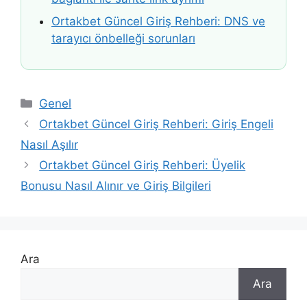
Ortakbet Güncel Giriş Rehberi: DNS ve
tarayıcı önbelleği sorunları
K
Genel
a
Ortakbet Güncel Giriş Rehberi: Giriş Engeli
t
Nasıl Aşılır
e
Ortakbet Güncel Giriş Rehberi: Üyelik
g
Bonusu Nasıl Alınır ve Giriş Bilgileri
o
r
i
l
e
Ara
r
Ara