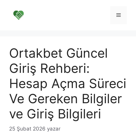
İçeriğe
atla
Menü
Ortakbet Güncel
Giriş Rehberi:
Hesap Açma Süreci
Ve Gereken Bilgiler
ve Giriş Bilgileri
25 Şubat 2026
yazar