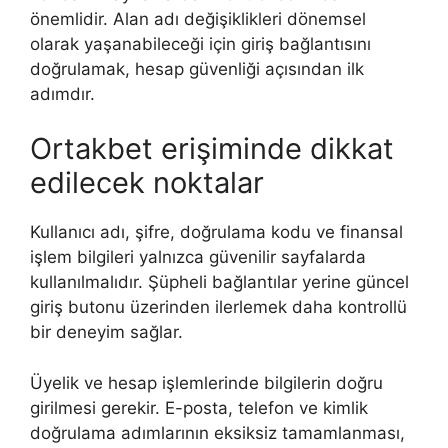
önemlidir. Alan adı değişiklikleri dönemsel
olarak yaşanabileceği için giriş bağlantısını
doğrulamak, hesap güvenliği açısından ilk
adımdır.
Ortakbet erişiminde dikkat
edilecek noktalar
Kullanıcı adı, şifre, doğrulama kodu ve finansal
işlem bilgileri yalnızca güvenilir sayfalarda
kullanılmalıdır. Şüpheli bağlantılar yerine güncel
giriş butonu üzerinden ilerlemek daha kontrollü
bir deneyim sağlar.
Üyelik ve hesap işlemlerinde bilgilerin doğru
girilmesi gerekir. E-posta, telefon ve kimlik
doğrulama adımlarının eksiksiz tamamlanması,