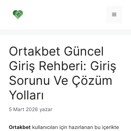
İçeriğe
atla
Menü
Ortakbet Güncel
Giriş Rehberi: Giriş
Sorunu Ve Çözüm
Yolları
5 Mart 2026
yazar
Ortakbet
kullanıcıları için hazırlanan bu içerikte