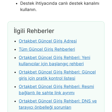
Destek ihtiyacında canlı destek kanalını
kullanın.
İlgili Rehberler
Ortakbet Güncel Giriş Adresi
Tüm Güncel Giriş Rehberleri
Ortakbet Güncel Giriş Rehberi: Yeni
kullanıcılar için başlangıç rehberi
Ortakbet Güncel Giriş Rehberi: Güncel
giriş için pratik kontrol listesi
Ortakbet Güncel Giriş Rehberi: Resmi
bağlantı ile sahte link ayrımı
Ortakbet Güncel Giriş Rehberi: DNS ve
tarayıcı önbelleği sorunları