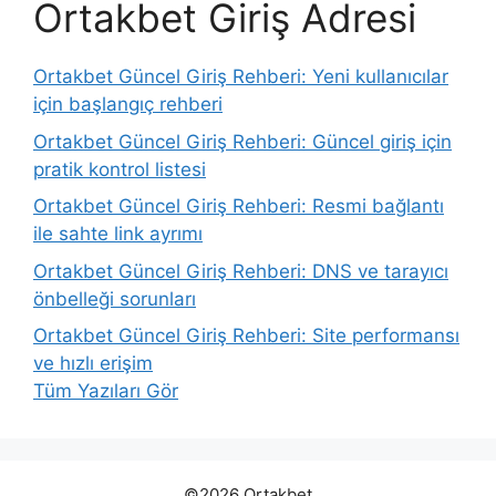
Ortakbet Giriş Adresi
Ortakbet Güncel Giriş Rehberi: Yeni kullanıcılar
için başlangıç rehberi
Ortakbet Güncel Giriş Rehberi: Güncel giriş için
pratik kontrol listesi
Ortakbet Güncel Giriş Rehberi: Resmi bağlantı
ile sahte link ayrımı
Ortakbet Güncel Giriş Rehberi: DNS ve tarayıcı
önbelleği sorunları
Ortakbet Güncel Giriş Rehberi: Site performansı
ve hızlı erişim
Tüm Yazıları Gör
©2026 Ortakbet