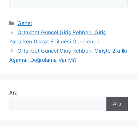
K
Genel
a
Ortakbet Güncel Giriş Rehberi: Giriş
t
Yaparken Dikkat Edilmesi Gerekenler
e
Ortakbet Güncel Giriş Rehberi: Girişte 2fa İki
g
Aşamalı Doğrulama Var Mı?
o
r
i
l
e
Ara
r
Ara