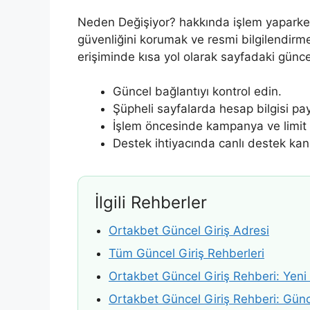
Neden Değişiyor? hakkında işlem yaparke
güvenliğini korumak ve resmi bilgilendirme
erişiminde kısa yol olarak sayfadaki güncel
Güncel bağlantıyı kontrol edin.
Şüpheli sayfalarda hesap bilgisi pa
İşlem öncesinde kampanya ve limit k
Destek ihtiyacında canlı destek kana
İlgili Rehberler
Ortakbet Güncel Giriş Adresi
Tüm Güncel Giriş Rehberleri
Ortakbet Güncel Giriş Rehberi: Yeni k
Ortakbet Güncel Giriş Rehberi: Güncel 