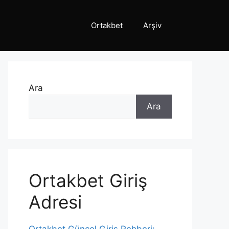
Ortakbet
Arşiv
Ara
Ara
Ortakbet Giriş
Adresi